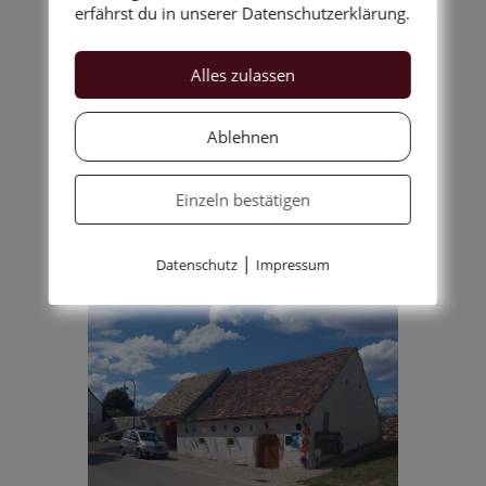
erfährst du in unserer Datenschutzerklärung.
Alles zulassen
Geschichten in
Ablehnen
jeglicher Art...
Einzeln bestätigen
|
Datenschutz
Impressum