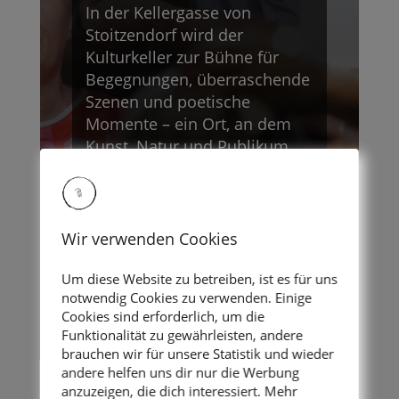
In der Kellergasse von
Stoitzendorf wird der
Kulturkeller zur Bühne für
Begegnungen, überraschende
Szenen und poetische
Momente – ein Ort, an dem
Kunst, Natur und Publikum
miteinander verschmelzen.
Mit künstlerischem Flair,
Eko
Wir verwenden Cookies
Ilse-Vivienne & Bruno aka dr:-
*brubru
Um diese Website zu betreiben, ist es für uns
notwendig Cookies zu verwenden. Einige
Cookies sind erforderlich, um die
Funktionalität zu gewährleisten, andere
MEHR DAZU
brauchen wir für unsere Statistik und wieder
andere helfen uns dir nur die Werbung
anzuzeigen, die dich interessiert. Mehr