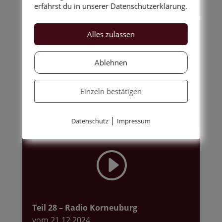
erfährst du in unserer Datenschutzerklärung.
Alles zulassen
I
Ablehnen
Einzeln bestätigen
Teil 27
– Radio Korneuburg
vom 07.12.2024
|
Datenschutz
Impressum
I
Teil 28
– Radio Korneuburg
vom 21.12.2024