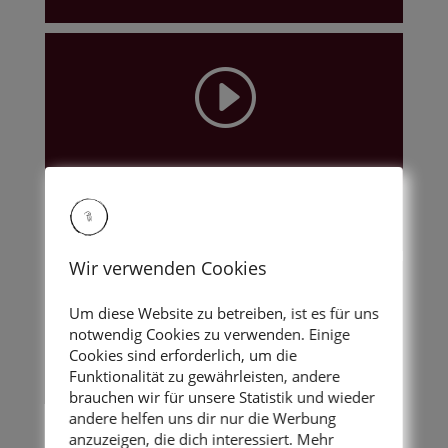
I
Teil 25
– Radio Korneuburg
vom 09.11.2024
Wir verwenden Cookies
I
Um diese Website zu betreiben, ist es für uns
notwendig Cookies zu verwenden. Einige
Cookies sind erforderlich, um die
Funktionalität zu gewährleisten, andere
brauchen wir für unsere Statistik und wieder
Teil 26
– Radio Korneuburg
andere helfen uns dir nur die Werbung
vom 23.11.2024
anzuzeigen, die dich interessiert. Mehr