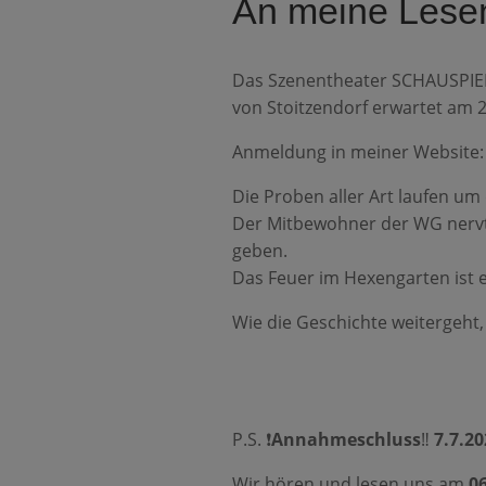
An meine Lese
Das Szenentheater SCHAUSPIEL
von Stoitzendorf erwartet am 20
Anmeldung in meiner Website
Die Proben aller Art laufen um 
Der Mitbewohner der WG nervt m
geben.
Das Feuer im Hexengarten ist e
Wie die Geschichte weitergeht,
P.S. ❗️
Annahmeschluss
‼️
7.7.20
Wir hören und lesen uns am
06