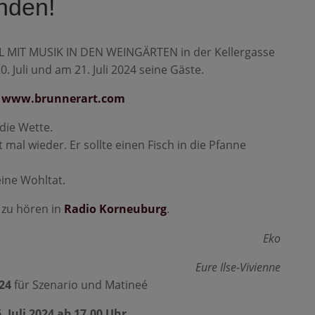
nden!
 MIT MUSIK IN DEN WEINGÄRTEN in der Kellergasse
. Juli und am 21. Juli 2024 seine Gäste.
:
www.brunnerart.com
die Wette.
al wieder. Er sollte einen Fisch in die Pfanne
ine Wohltat.
 zu hören in
Radio Korneuburg
.
Eko
Eure Ilse-Vivienne
24
für Szenario und Matineé
. Juli 2024 ab 17.00 Uhr.