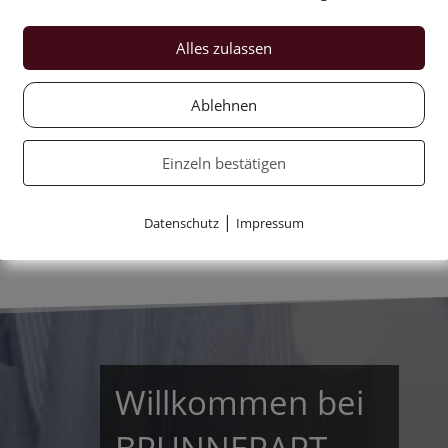
Alles zulassen
Ablehnen
Einzeln bestätigen
|
Datenschutz
Impressum
Andreas Müller, Manfred Hausleitner
Willkommen bei