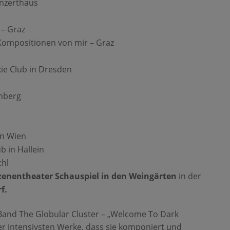
onzerthaus
s
 – Graz
 Kompositionen von mir – Graz
xie Club in Dresden
rnberg
in Wien
ub in Hallein
chl
zenentheater Schauspiel in den Weingärten
in der
f.
 Band The Globular Cluster – „Welcome To Dark
rer intensivsten Werke, dass sie komponiert und