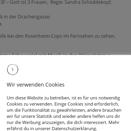
F – Gott ist 3 Frauen, Regie: Sandra Schüddekopf,
ck in der Drachengasse:
n
 Rolle bei den Rosenheim-Cops im Fernsehen zu sehen.
ater Schauspiel mit Musik in den Weingärten
in
orf
roduktionen beim Hin und Weg Festival in Litschau
t und auch inszeniert bzw szenisch einrichtet.
Wir verwenden Cookies
e Lesung „Königin Lear“.
Um diese Website zu betreiben, ist es für uns notwendig
Cookies zu verwenden. Einige Cookies sind erforderlich,
um die Funktionalität zu gewährleisten, andere brauchen
wir für unsere Statistik und wieder andere helfen uns dir
nur die Werbung anzuzeigen, die dich interessiert. Mehr
erfährst du in unserer Datenschutzerklärung.