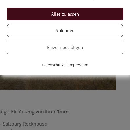
Alles zulassen
Ablehnen
Einzeln bestätigen
|
Datenschutz
Impressum
egs. Ein Auszug von ihrer
Tour:
y– Salzburg Rockhouse