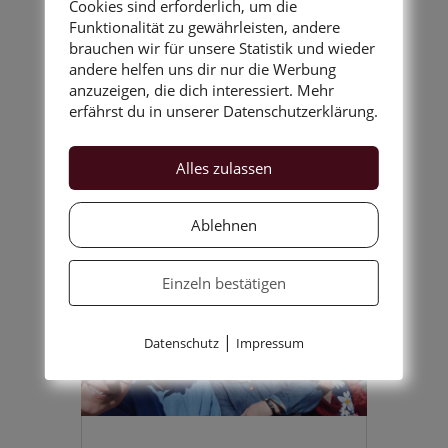
Cookies sind erforderlich, um die
Wein
Funktionalität zu gewährleisten, andere
brauchen wir für unsere Statistik und wieder
by
Ilse-Vivienne
|
Jul 16, 2026
|
kurz
andere helfen uns dir nur die Werbung
& bündig
anzuzeigen, die dich interessiert. Mehr
erfährst du in unserer Datenschutzerklärung.
Diese Tage sind nach meinem
Geschmack. Übersiedlung in die
Alles zulassen
Künstlergarderobe des
Kulturkellers. Günther Bauer
unterstützt mich…
Ablehnen
Einzeln bestätigen
|
Datenschutz
Impressum