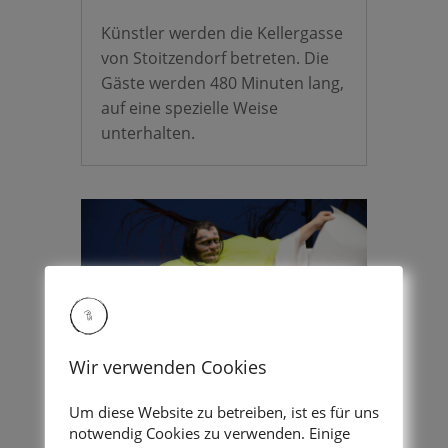
Künstler werden die Kellergasse
von Stoitzendorf betreten. Die
Gäste werden 480 Minuten lang,
auf eine spezielle Weise
unterhalten.
Wir verwenden Cookies
Um diese Website zu betreiben, ist es für uns
Sonne-Theaterluft-
notwendig Cookies zu verwenden. Einige