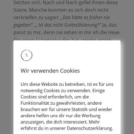
Setzten sich. Nach und Nach gefiel ihnen diese
Szene. Manche konnten es sich doch nicht
verkneifen zu sagen:
„Das hätte es früher nie
gegeben“
.
„ Ist das nicht Gotteslästerung?“
Ja, das
passt zu mir, denn sie sehen in mir eh die Hexe.
Die einen Scheiterhaufen hat, wieder einige
Meter höher geworden ist. Andere machten
mir Mut, weiter zumachen:
„ Ja gib´s ihnen, wir
leben im 21. Jhd.“
Wir verwenden Cookies
Habe das Kirchenareal in 300 m rot-orange-
gelb Tüll eingehüllt. Wie man am Bild sehen
Um diese Website zu betreiben, ist es für uns
kann, rot der Hintergrund die Japanischen
notwendig Cookies zu verwenden. Einige
Taube für die Firmung.
Cookies sind erforderlich, um die
Funktionalität zu gewährleisten, andere
Der Applaus nach der Messe mit Bischof und
brauchen wir für unsere Statistik und wieder
andere helfen uns dir nur die Werbung
Hochwürden war grandios. Tut einer
anzuzeigen, die dich interessiert. Mehr
Künstlerseele gut.
erfährst du in unserer Datenschutzerklärung.
Über dieses Ereignis spricht man noch immer –