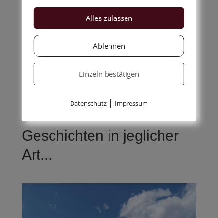
in jede Richtung.
Alles zulassen
Ich wünsche Euch ein Wochenende nach
Eurem Geschmack.
Ablehnen
Eko
Eure Ilse-Vivienne
Einzeln bestätigen
|
Datenschutz
Impressum
Geschichten in jeglicher
Art...