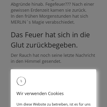
Abgründe hinab. Fegefeuer??? Nach einer
gewissen Erdenzeit kamen sie zurück.
In den frühen Morgenstunden hat sich
MERLIN´s Magie verabschiedet.
Das Feuer hat sich in die
Glut zurückbegeben.
Der Rauch hat noch seine letzte Nachricht
in den Himmel gesendet.
Ich wünsche Euch ein Wochenende nach
Eurem Geschmack.
Eko
Ilse-Vivienne
Wir verwenden Cookies
—
Um diese Website zu betreiben, ist es für uns
? Knopfdruecker