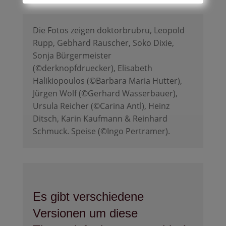
Die Fotos zeigen doktorbrubru, Leopold
Rupp, Gebhard Rauscher, Soko Dixie,
Sonja Bürgermeister
(©derknopfdruecker), Elisabeth
Halikiopoulos (©Barbara Maria Hutter),
Jürgen Wolf (©Gerhard Wasserbauer),
Ursula Reicher (©Carina Antl), Heinz
Ditsch, Karin Kaufmann & Reinhard
Schmuck. Speise (©Ingo Pertramer).
Es gibt verschiedene
Versionen um diese