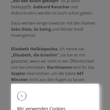
„Auf den Busch geklopft“
ist ja auch
beklopp(f)t.
Gebhard Rauscher
und
doktorbrubru werden es euch schon geben.
Dazu werden einige Gewürze: mit den Namen
Soko Dixie, So Swing
und Winzer Knell
hineingemixt.
Elisabeth Halikiopoulos
, ich nenne sie:
„Elisabeth, die Griechin“
, sie hat es mir
gestattet, wenn wir nicht in der Öffentlichkeit
uns herumtreiben.
Ilse-Vivienne
wird ihr das
Szepter
überreichen, um die Gäste
647
Minuten
nicht aus den Augen zu lassen.
So jetzt ist es genug, in 7 Tagen geht es weiter
mit
Theaterbackstage mit Gästephilosophie
.
Wir verwenden Cookies