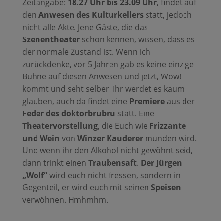
Zeitangabe:
18.27 Uhr bis 23.09 Uhr
, findet auf
den
Anwesen des Kulturkellers
statt, jedoch
nicht alle Akte. Jene Gäste, die das
Szenentheater
schon kennen, wissen, dass es
der normale Zustand ist. Wenn ich
zurückdenke, vor 5 Jahren gab es keine einzige
Bühne auf diesen Anwesen und jetzt, Wow!
kommt und seht selber. Ihr werdet es kaum
glauben, auch da findet eine
Premiere
aus der
Feder des doktorbrubru
statt. Eine
Theatervorstellung
, die Euch wie
Frizzante
und Wein
von
Winzer Kauderer
munden wird.
Und wenn ihr den Alkohol nicht gewöhnt seid,
dann trinkt einen
Traubensaft
.
Der Jürgen
„Wolf“
wird euch nicht fressen, sondern in
Gegenteil, er wird euch mit seinen
Speisen
verwöhnen. Hmhmhm.