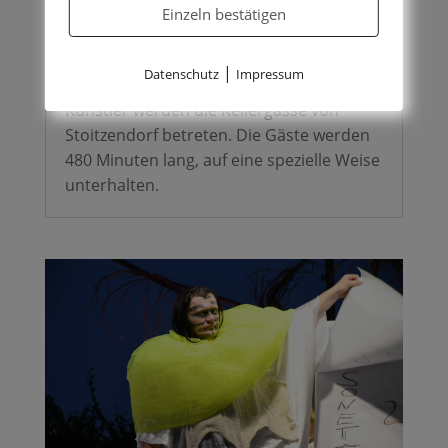
Einzeln bestätigen
DEO GRATIAS
by
Ilse-Vivienne
|
Jul 30, 2026
|
kurz & bündig
|
Datenschutz
Impressum
Künstler werden die Kellergasse von
Stoitzendorf betreten. Die Gäste werden
480 Minuten lang, auf eine spezielle Weise
unterhalten.