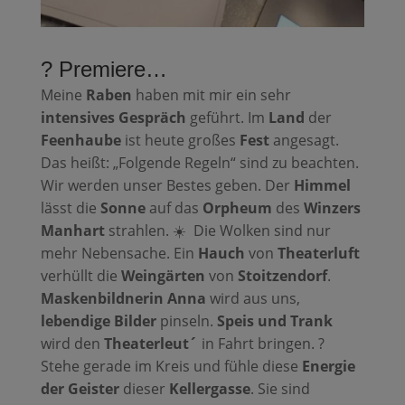
? Premiere…
Meine
Raben
haben mit mir ein sehr
intensives Gespräch
geführt. Im
Land
der
Feenhaube
ist heute großes
Fest
angesagt.
Das heißt: „Folgende Regeln“ sind zu beachten.
Wir werden unser Bestes geben. Der
Himmel
lässt die
Sonne
auf das
Orpheum
des
Winzers
Manhart
strahlen. ☀️ Die Wolken sind nur
mehr Nebensache. Ein
Hauch
von
Theaterluft
verhüllt die
Weingärten
von
Stoitzendorf
.
Maskenbildnerin
Anna
wird aus uns,
lebendige Bilder
pinseln.
Speis und Trank
wird den
Theaterleut´
in Fahrt bringen. ?️
Stehe gerade im Kreis und fühle diese
Energie
der Geister
dieser
Kellergasse
. Sie sind