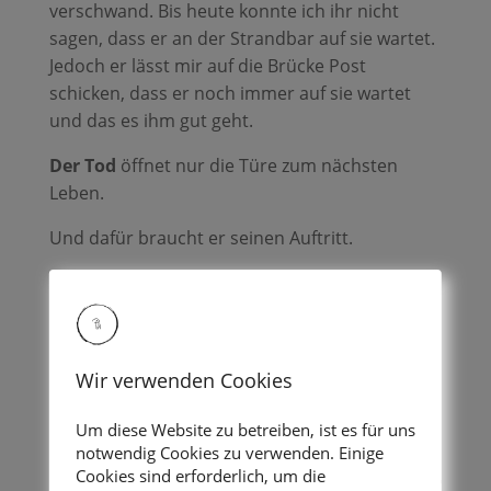
verschwand. Bis heute konnte ich ihr nicht
sagen, dass er an der Strandbar auf sie wartet.
Jedoch er lässt mir auf die Brücke Post
schicken, dass er noch immer auf sie wartet
und das es ihm gut geht.
Der Tod
öffnet nur die Türe zum nächsten
Leben.
Und dafür braucht er seinen Auftritt.
Bis später, man liest sich…
Eko Eure
Wir verwenden Cookies
Ilse-Vivienne
Um diese Website zu betreiben, ist es für uns
notwendig Cookies zu verwenden. Einige
Cookies sind erforderlich, um die