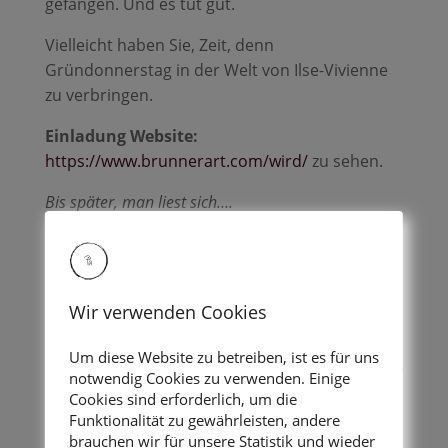
gefangen. Und es tut gut.
Vielleicht haben Sie, Zeit, denn
Gründonnerstag in der Welt von Ilse-Vivienne
zu verbringen.
Einladung Website:
https://www.brunnerart.com/wird/
zu sehen.
Bis später, man liest sich….
Eko
i.v.
Wir verwenden Cookies
Um diese Website zu betreiben, ist es für uns
notwendig Cookies zu verwenden. Einige
Cookies sind erforderlich, um die
Funktionalität zu gewährleisten, andere
Geschichten in jeglicher
brauchen wir für unsere Statistik und wieder