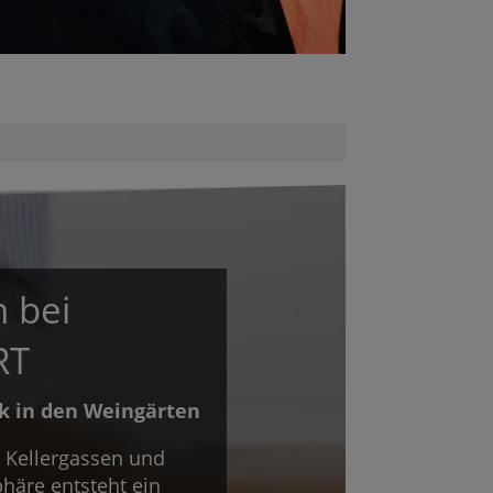
 bei
RT
k in den Weingärten
 Kellergassen und
äre entsteht ein