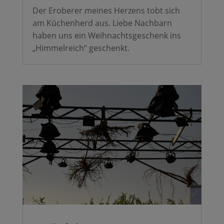
Der Eroberer meines Herzens tobt sich
am Küchenherd aus. Liebe Nachbarn
haben uns ein Weihnachtsgeschenk ins
„Himmelreich“ geschenkt.