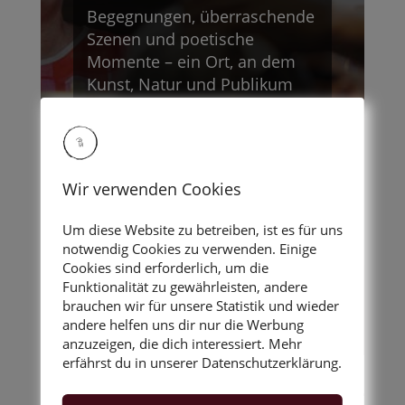
Begegnungen, überraschende
Szenen und poetische
Momente – ein Ort, an dem
Kunst, Natur und Publikum
miteinander verschmelzen.
Mit künstlerischem Flair,
Eko
Wir verwenden Cookies
Ilse-Vivienne & Bruno aka dr:-
*brubru
Um diese Website zu betreiben, ist es für uns
notwendig Cookies zu verwenden. Einige
Cookies sind erforderlich, um die
Funktionalität zu gewährleisten, andere
MEHR DAZU
brauchen wir für unsere Statistik und wieder
andere helfen uns dir nur die Werbung
anzuzeigen, die dich interessiert. Mehr
erfährst du in unserer Datenschutzerklärung.