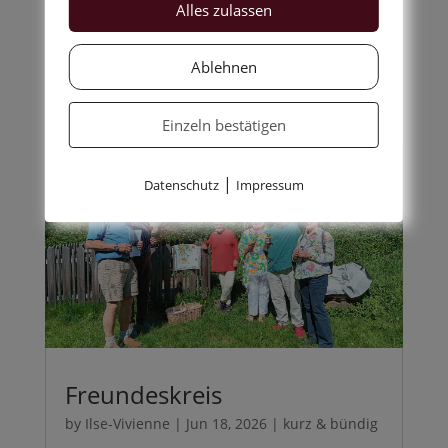
Alles zulassen
Geschichten in jeglicher
Ablehnen
Art...
Einzeln bestätigen
|
Datenschutz
Impressum
Freundeskreis
by
Ilse-Vivienne
|
Jun 18, 2026
|
kurz & bündig