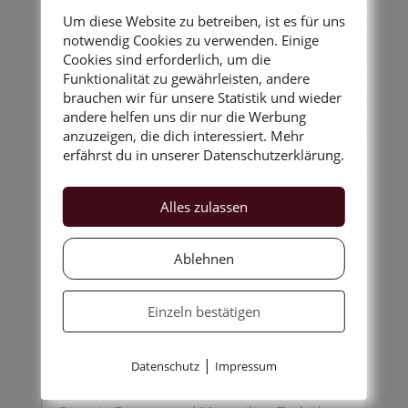
Um diese Website zu betreiben, ist es für uns
notwendig Cookies zu verwenden. Einige
Cookies sind erforderlich, um die
Funktionalität zu gewährleisten, andere
brauchen wir für unsere Statistik und wieder
andere helfen uns dir nur die Werbung
anzuzeigen, die dich interessiert. Mehr
erfährst du in unserer Datenschutzerklärung.
Alles zulassen
Ablehnen
Einzeln bestätigen
Musik im Bild
|
Datenschutz
Impressum
by
Ilse-Vivienne
|
Mai 7, 2026
|
kurz & bündig