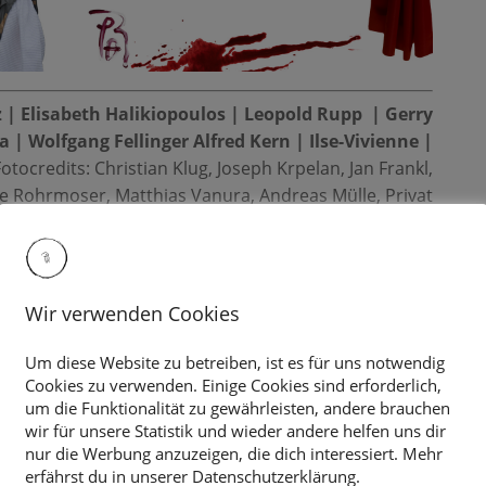
 | Elisabeth Halikiopoulos | Leopold Rupp | Gerry
| Wolfgang Fellinger Alfred Kern | Ilse-Vivienne |
otocredits: Christian Klug, Joseph Krpelan, Jan Frankl,
e Rohrmoser, Matthias Vanura, Andreas Mülle, Privat
. Mai 2025 ab 17.00 Uhr.
n in meiner Website unter
Ilse-Vivienne
nachhören.
Wir verwenden Cookies
Um diese Website zu betreiben, ist es für uns notwendig
Cookies zu verwenden. Einige Cookies sind erforderlich,
um die Funktionalität zu gewährleisten, andere brauchen
wir für unsere Statistik und wieder andere helfen uns dir
nur die Werbung anzuzeigen, die dich interessiert. Mehr
erfährst du in unserer Datenschutzerklärung.