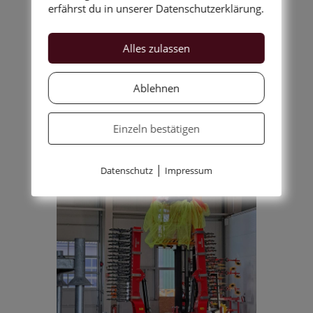
erfährst du in unserer Datenschutzerklärung.
Theaterwesen sind das
Bühnenbild in der Inszenierung
von dem Eroberer meines
Alles zulassen
Herzens.
Ablehnen
Einzeln bestätigen
|
Datenschutz
Impressum