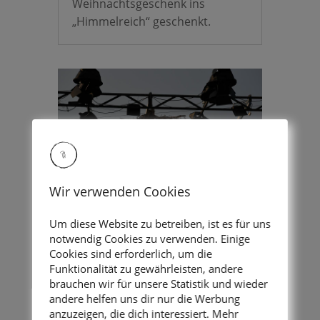
Weihnachtsgeschenk ins
„Himmelreich“ geschenkt.
Wir verwenden Cookies
Um diese Website zu betreiben, ist es für uns
Freilufttheater
notwendig Cookies zu verwenden. Einige
Cookies sind erforderlich, um die
BRUNNERART
Funktionalität zu gewährleisten, andere
by
Ilse-Vivienne
|
Jun 4, 2026
|
kurz
brauchen wir für unsere Statistik und wieder
andere helfen uns dir nur die Werbung
& bündig
anzuzeigen, die dich interessiert. Mehr